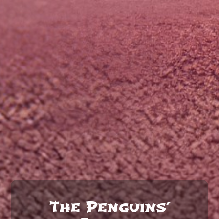
The Penguins’