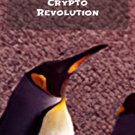
Crypto
Revolution